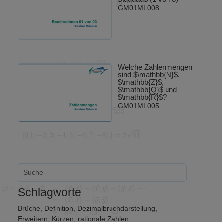
GM01ML008...
Welche Zahlenmengen
sind $\mathbb{N}$,
$\mathbb{Z}$,
$\mathbb{Q}$ und
$\mathbb{R}$?
GM01ML005...
Schlagworte
Brüche
,
Definition
,
Dezimalbruchdarstellung
,
Erweitern
,
Kürzen
,
rationale Zahlen