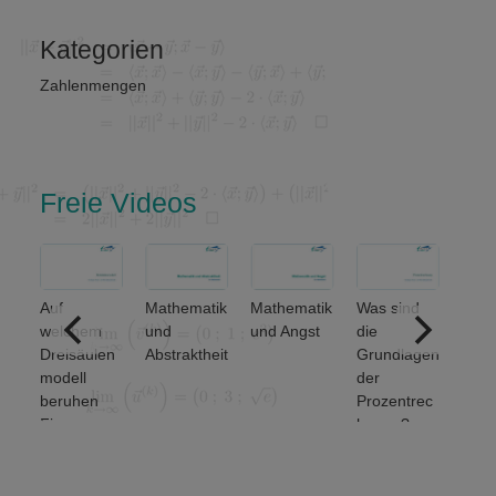
Kategorien
Zahlenmengen
Freie Videos
Auf
Mathematik
Mathematik
Was sind
ere
welchem
und
und Angst
die
ich
Dreisäulen
Abstraktheit
Grundlagen
nse
modell
der
beruhen
Prozentrec
Finanz-
hnung?
und
Wirtschafts
mathematik