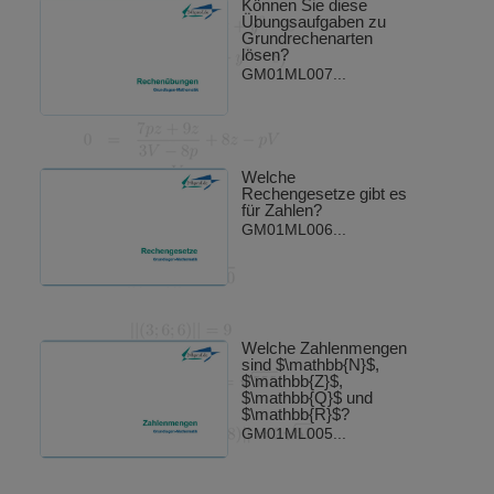
Können Sie diese
Übungsaufgaben zu
Grundrechenarten
lösen?
GM01ML007...
Welche
Rechengesetze gibt es
für Zahlen?
GM01ML006...
Welche Zahlenmengen
sind $\mathbb{N}$,
$\mathbb{Z}$,
$\mathbb{Q}$ und
$\mathbb{R}$?
GM01ML005...