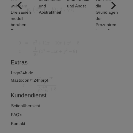
welchem
und
und Angst
die
grundl
Dreisäulen
Abstraktheit
Grundlagen
den
modell
der
Menge
beruhen
Prozentrec
eration
Finanz-
hnung?
untersc
und
et man?
Wirtschafts
von 2)
mathematik
?
Extras
Lsgn24h.de
Mastodon@24hprof
Kundendienst
Seitenübersicht
FAQ’s
Kontakt