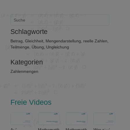
Schlagworte
Betrag
,
Gleichheit
,
Mengendarstellung
,
reelle Zahlen
,
Teilmenge
,
Übung
,
Ungleichung
Kategorien
Zahlenmengen
Freie Videos
Auf
Mathematik
Mathematik
Was sind
Welche