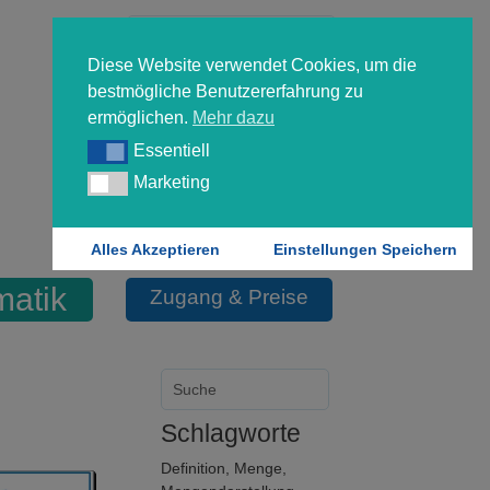
Diese Website verwendet Cookies, um die
bestmögliche Benutzererfahrung zu
ermöglichen.
Mehr dazu
Essentiell
Essentiell
Forgot your password?
Marketing
Marketing
Login
Alles Akzeptieren
Einstellungen Speichern
atik
Zugang & Preise
Schlagworte
Definition
,
Menge
,