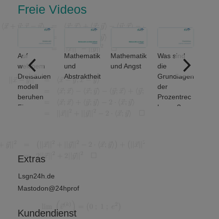
Freie Videos
Auf
Mathematik
Mathematik
Was sind
Welch
welchem
und
und Angst
die
grund
Dreisäulen
Abstraktheit
Grundlagen
den
modell
der
Meng
beruhen
Prozentrec
erati
Finanz-
hnung?
unter
und
et ma
Wirtschafts
von 2
mathematik
?
Extras
Lsgn24h.de
Mastodon@24hprof
Kundendienst