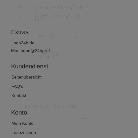
und
Wirtschafts
mathematik
?
Extras
Lsgn24h.de
Mastodon@24hprof
Kundendienst
Seitenübersicht
FAQ’s
Kontakt
Konto
Mein Konto
Lesezeichen