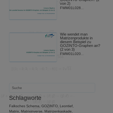
von 2)
FWM01L028...
Wie wendet man
Matrizenprodukte in
diesem Beispiel zu
GOZINTO-Graphen an?
(2 von 3)
FWM01L020...
Schlagworte
Falksches Schema
,
GOZINTO
,
Leontief
,
Matrix
,
Matrixinverse
,
Matrizenkaskade
,