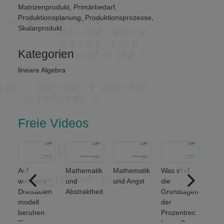
Matrizenprodukt
,
Primärbedarf
,
Produktionsplanung
,
Produktionsprozesse
,
Skalarprodukt
Kategorien
lineare Algebra
Freie Videos
Auf
Mathematik
Mathematik
Was sind
ere
welchem
und
und Angst
die
ich
Dreisäulen
Abstraktheit
Grundlagen
nse
modell
der
beruhen
Prozentrec
Finanz-
hnung?