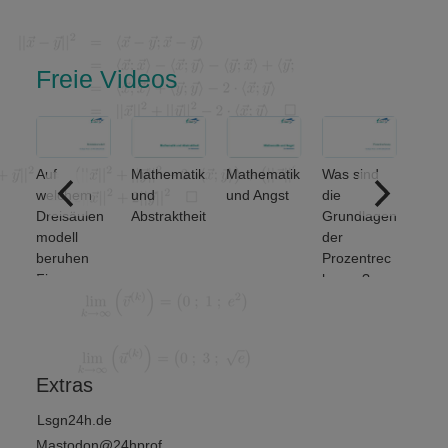
Freie Videos
Auf
Mathematik
Mathematik
Was sind
ere
welchem
und
und Angst
die
ich
Dreisäulen
Abstraktheit
Grundlagen
nse
modell
der
beruhen
Prozentrec
Finanz-
hnung?
und
Wirtschafts
mathematik
?
Extras
Lsgn24h.de
Mastodon@24hprof