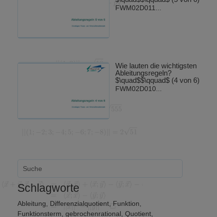
FWM02D011...
Wie lauten die wichtigsten
Ableitungsregeln?
$\quad$$\qquad$ (4 von 6)
FWM02D010...
Schlagworte
Ableitung
,
Differenzialquotient
,
Funktion
,
Funktionsterm
,
gebrochenrational
,
Quotient
,