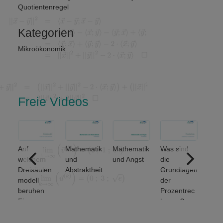
Quotientenregel
Kategorien
Mikroökonomik
Freie Videos
Auf
Mathematik
Mathematik
Was sind
ere
welchem
und
und Angst
die
ich
Dreisäulen
Abstraktheit
Grundlagen
nse
modell
der
beruhen
Prozentrec
Finanz-
hnung?
und
Wirtschafts