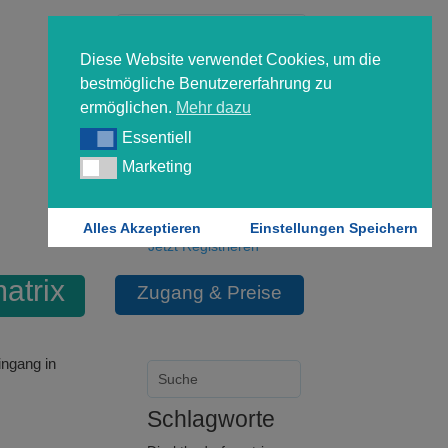
Diese Website verwendet Cookies, um die
bestmögliche Benutzererfahrung zu
ermöglichen.
Mehr dazu
Essentiell
Essentiell
Forgot your password?
Marketing
Marketing
Login
Alles Akzeptieren
Einstellungen Speichern
Jetzt Registrieren
atrix
Zugang & Preise
ingang in
Schlagworte