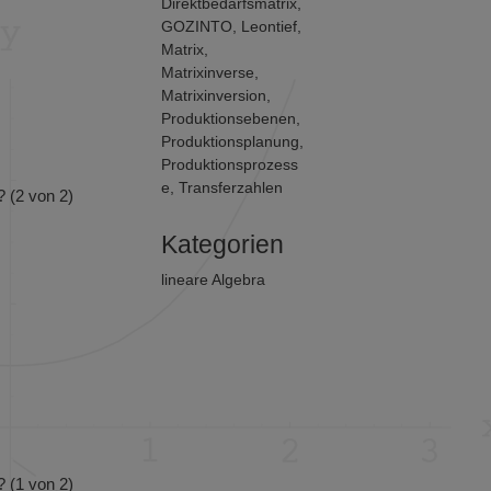
Direktbedarfsmatrix
,
GOZINTO
,
Leontief
,
Matrix
,
Matrixinverse
,
Matrixinversion
,
Produktionsebenen
,
Produktionsplanung
,
Produktionsprozess
e
,
Transferzahlen
? (2 von 2)
Kategorien
lineare Algebra
? (1 von 2)