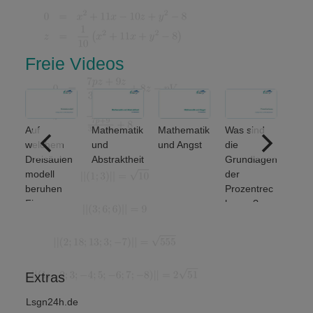
Freie Videos
Auf
Mathematik
Mathematik
Was sind
ere
welchem
und
und Angst
die
ich
Dreisäulen
Abstraktheit
Grundlagen
nse
modell
der
beruhen
Prozentrec
Finanz-
hnung?
und
Wirtschafts
mathematik
?
Extras
Lsgn24h.de