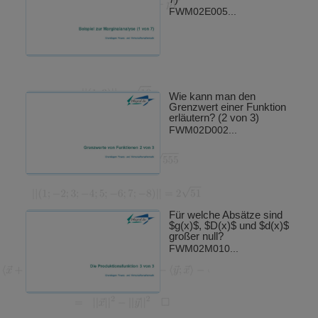
FWM02E005...
Wie kann man den
Grenzwert einer Funktion
erläutern? (2 von 3)
FWM02D002...
Für welche Absätze sind
$g(x)$, $D(x)$ und $d(x)$
großer null?
FWM02M010...