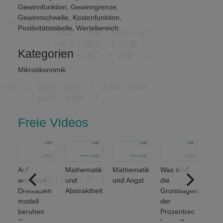
Gewinnfunktion
,
Gewinngrenze
,
Gewinnschwelle
,
Kostenfunktion
,
Positivitätstabelle
,
Wertebereich
Kategorien
Mikroökonomik
Freie Videos
Auf
Mathematik
Mathematik
Was sind
ere
welchem
und
und Angst
die
ich
Dreisäulen
Abstraktheit
Grundlagen
nse
modell
der
beruhen
Prozentrec
Finanz-
hnung?