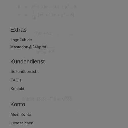
und
Wirtschafts
mathematik
?
Extras
Lsgn24h.de
Mastodon@24hprof
Kundendienst
Seitenübersicht
FAQ’s
Kontakt
Konto
Mein Konto
Lesezeichen