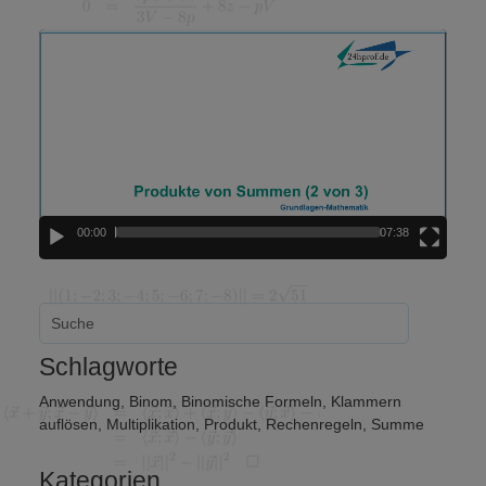
Video-
Player
00:00
07:38
Schlagworte
Anwendung
,
Binom
,
Binomische Formeln
,
Klammern
auflösen
,
Multiplikation
,
Produkt
,
Rechenregeln
,
Summe
Kategorien