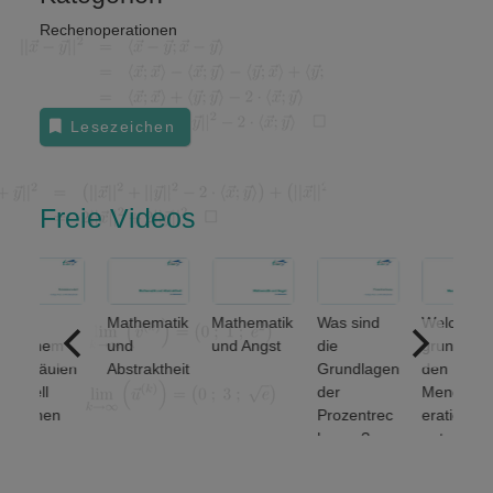
Rechenoperationen
Lesezeichen
Freie Videos
f
Mathematik
Mathematik
Was sind
Welche
elchem
und
und Angst
die
grundlegen
eisäulen
Abstraktheit
Grundlagen
den
dell
der
Mengenop
ruhen
Prozentrec
erationen
nanz-
hnung?
unterscheid
nd
et man? (1
rtschafts
von 2)