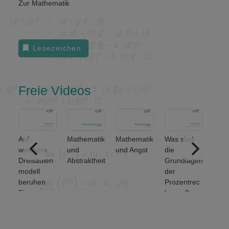
Zur Mathematik
Lesezeichen
Freie Videos
Auf
Mathematik
Mathematik
Was sind
Welch
welchem
und
und Angst
die
grund
Dreisäulen
Abstraktheit
Grundlagen
den
modell
der
Meng
beruhen
Prozentrec
eratio
Finanz-
hnung?
unters
und
et man
Wirtschafts
von 2)
mathematik