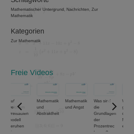
Mathematischer Untergrund
,
Nachrichten
,
Zur
Mathematik
Kategorien
Zur Mathematik
Freie Videos
Auf
Mathematik
Mathematik
Was sind
Welche
welchem
und
und Angst
die
grundlegen
Dreisäulen
Abstraktheit
Grundlagen
den
modell
der
Mengenop
beruhen
Prozentrec
erationen
Finanz-
hnung?
unterschei