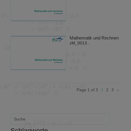
Mathematik und Rechnen
zM_0013...
Page 1 of 3
1
2
3
»
Schlagworte