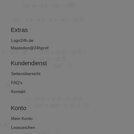
und
et man? (1
Wirtschafts
von 2)
mathematik
?
Extras
Lsgn24h.de
Mastodon@24hprof
Kundendienst
Seitenübersicht
FAQ’s
Kontakt
Konto
Mein Konto
Lesezeichen