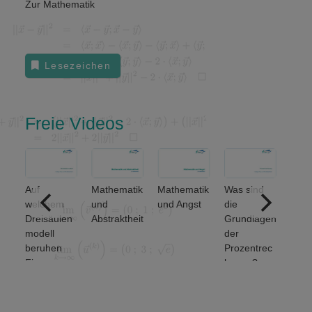
Zur Mathematik
Lesezeichen
Freie Videos
Auf
Mathematik
Mathematik
Was sind
Welch
welchem
und
und Angst
die
grund
Dreisäulen
Abstraktheit
Grundlagen
den
modell
der
Meng
beruhen
Prozentrec
eratio
Finanz-
hnung?
unters
und
et man
Wirtschafts
von 2)
mathematik