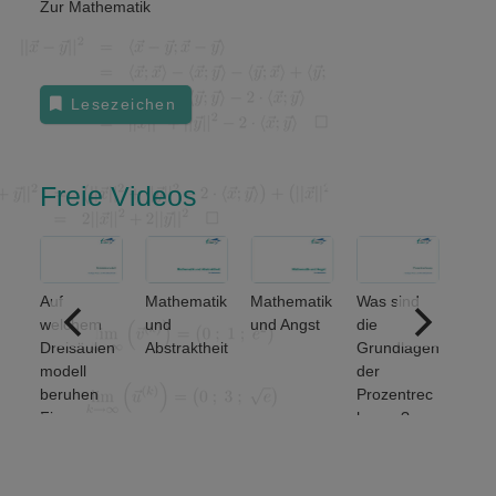
Zur Mathematik
Lesezeichen
Freie Videos
Auf
Mathematik
Mathematik
Was sind
Welc
welchem
und
und Angst
die
grun
Dreisäulen
Abstraktheit
Grundlagen
den
modell
der
Meng
beruhen
Prozentrec
erati
Finanz-
hnung?
unter
und
et ma
Wirtschafts
von 2
mathematik