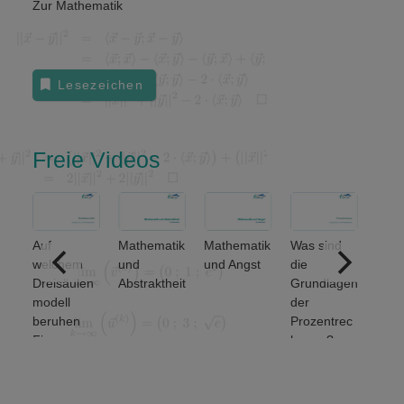
Zur Mathematik
Lesezeichen
Freie Videos
Auf
Mathematik
Mathematik
Was sind
Welch
welchem
und
und Angst
die
grundl
Dreisäulen
Abstraktheit
Grundlagen
den
modell
der
Menge
beruhen
Prozentrec
eratio
Finanz-
hnung?
unters
und
et man
Wirtschafts
von 2)
mathematik