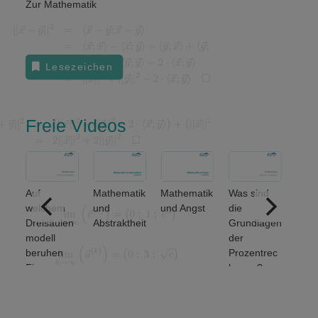
Zur Mathematik
Lesezeichen
Freie Videos
Auf
Mathematik
Mathematik
Was sind
ere
welchem
und
und Angst
die
ich
Dreisäulen
Abstraktheit
Grundlagen
nse
modell
der
beruhen
Prozentrec
Finanz-
hnung?
und
Wirtschafts
mathematik