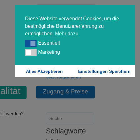
Diese Website verwendet Cookies, um die
bestmögliche Benutzererfahrung zu
ermöglichen.
Mehr dazu
Essentiell
Essentiell
Forgot your password?
Marketing
Marketing
Login
Alles Akzeptieren
Einstellungen Speichern
Jetzt Registrieren
alität
Zugang & Preise
üllt werden?
Schlagworte