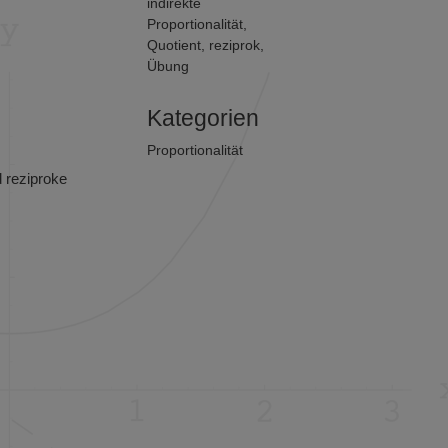
indirekte
Proportionalität
,
Quotient
,
reziprok
,
Übung
Kategorien
Proportionalität
d reziproke