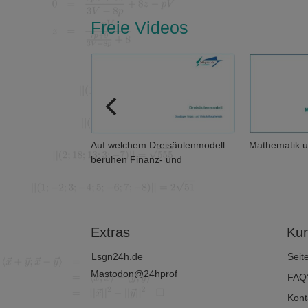
Freie Videos
en eigentlich
Auf welchem Dreisäulenmodell
Mathematik u
beruhen Finanz- und
Wirtschaftsmathematik?
Extras
Kun
Lsgn24h.de
Seit
Mastodon@24hprof
FAQ
Kont