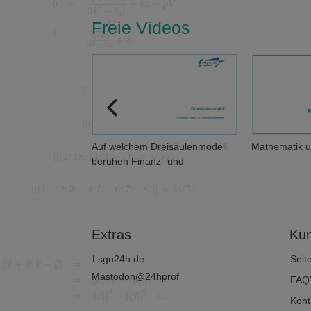
Freie Videos
en eigentlich
Auf welchem Dreisäulenmodell
Mathematik u
beruhen Finanz- und
Wirtschaftsmathematik?
Extras
Kun
Lsgn24h.de
Seit
Mastodon@24hprof
FAQ
Kont