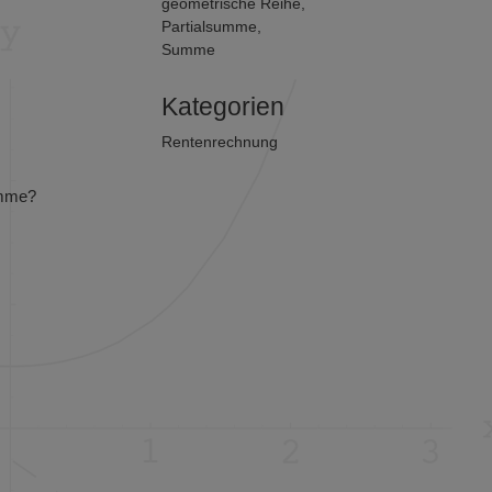
geometrische Reihe
,
Partialsumme
,
Summe
Kategorien
Rentenrechnung
umme?