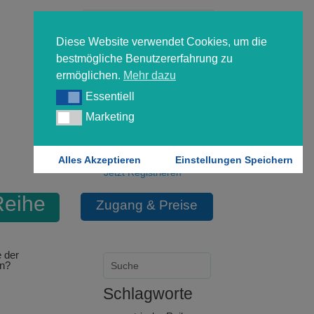
Diese Website verwendet Cookies, um die
bestmögliche Benutzererfahrung zu
ermöglichen.
Mehr dazu
Essentiell
Essentiell
Forgot your password?
Marketing
Marketing
Login
Alles Akzeptieren
Einstellungen Speichern
Jetzt Registrieren
Reihe
Zugang & Preise
 der
n?
Schlagworte