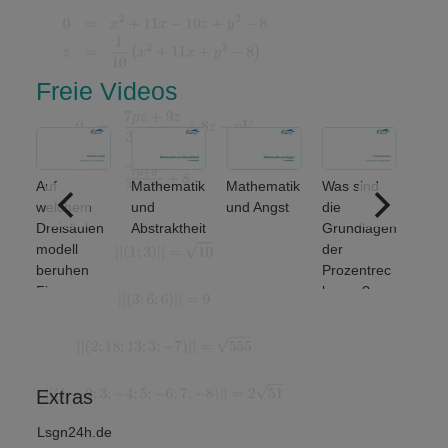
Freie Videos
Auf
Mathematik
Mathematik
Was sind
ere
welchem
und
und Angst
die
ich
Dreisäulen
Abstraktheit
Grundlagen
nse
modell
der
beruhen
Prozentrec
Finanz-
hnung?
und
Wirtschafts
mathematik
?
Extras
Lsgn24h.de