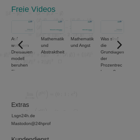
Freie Videos
Auf
Mathematik
Mathematik
Was sind
ere
welchem
und
und Angst
die
ich
Dreisäulen
Abstraktheit
Grundlagen
nse
modell
der
beruhen
Prozentrec
Finanz-
hnung?
und
Wirtschafts
mathematik
?
Extras
Lsgn24h.de
Mastodon@24hprof
Kundendienst