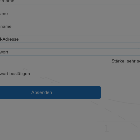
zername
name
hname
l-Adresse
wort
Stärke: sehr 
wort bestätigen
Absenden